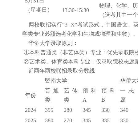
5月31日
物理、化学、历
（星期日）
13:30-15:30
（选考其中一个
两校联招实行“3+X”考试形式，中国语文
学类专业必须选考化学和生物或物理和生物）
华侨大学录取原则：
①本科普通类（非艺体类）专业：优先录取院
②艺术类、体育类本科专业：仅录取院校志愿
近两年两校联招录取分数线
暨南大学
华侨大
普通
艺体
预科
预科
一志
年份
类
类
A
B
愿
2024
395
280
345
330
340
2025
380
270
345
335
330