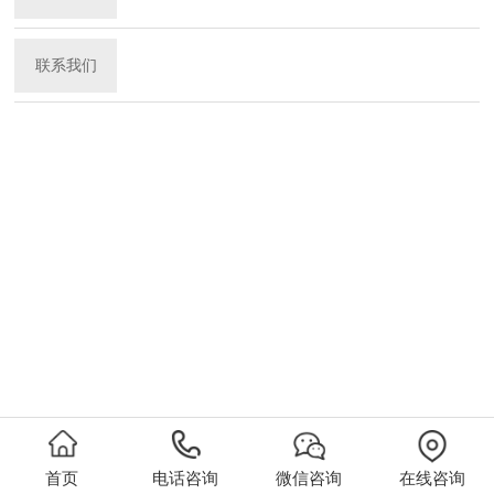
联系我们
首页
电话咨询
微信咨询
在线咨询